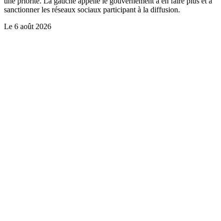
une priorité. La gauche appelle le gouvernement à en faire plus et à
sanctionner les réseaux sociaux participant à la diffusion.
Le
6 août 2026