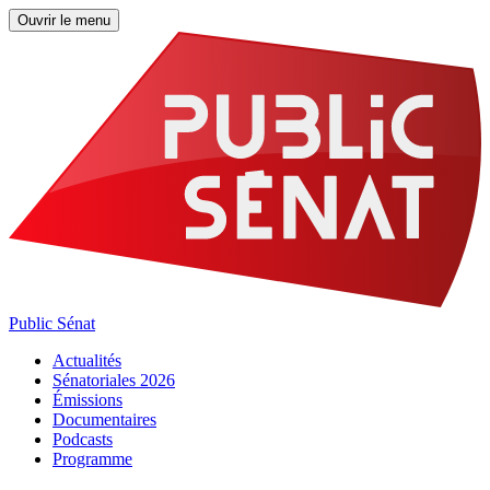
Ouvrir le menu
Public Sénat
Actualités
Sénatoriales 2026
Émissions
Documentaires
Podcasts
Programme