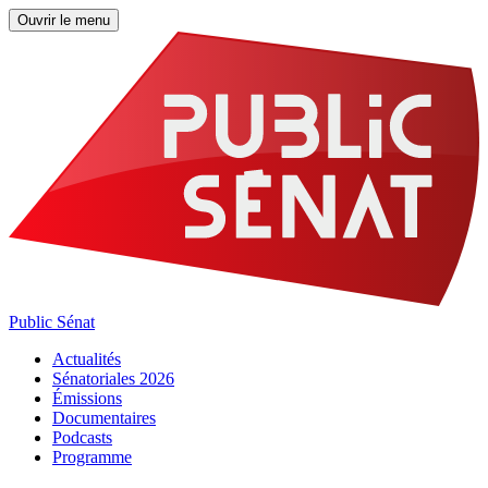
Ouvrir le menu
Public Sénat
Actualités
Sénatoriales 2026
Émissions
Documentaires
Podcasts
Programme