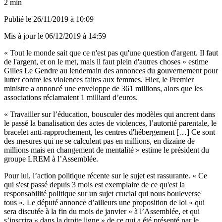
2 min
Publié le
26/11/2019 à 10:09
Mis à jour le
06/12/2019 à 14:59
« Tout le monde sait que ce n'est pas qu'une question d'argent. Il faut
de l'argent, et on le met, mais il faut plein d'autres choses » estime
Gilles Le Gendre au lendemain des annonces du gouvernement pour
lutter contre les violences faites aux femmes. Hier, le Premier
ministre a annoncé une enveloppe de 361 millions, alors que les
associations réclamaient 1 milliard d’euros.
« Travailler sur l’éducation, bousculer des modèles qui ancrent dans
le passé la banalisation des actes de violences, l’autorité parentale, le
bracelet anti-rapprochement, les centres d'hébergement […] Ce sont
des mesures qui ne se calculent pas en millions, en dizaine de
millions mais en changement de mentalité » estime le président du
groupe LREM à l’Assemblée.
Pour lui, l’action politique récente sur le sujet est rassurante. « Ce
qui s'est passé depuis 3 mois est exemplaire de ce qu'est la
responsabilité politique sur un sujet crucial qui nous bouleverse
tous ». Le député annonce d’ailleurs une proposition de loi « qui
sera discutée à la fin du mois de janvier » à l’Assemblée, et qui
s’inscrira « dans la droite ligne » de ce qui a été présenté par le