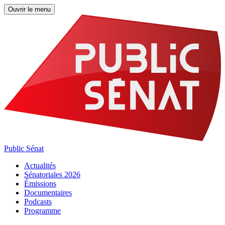
Ouvrir le menu
Public Sénat
Actualités
Sénatoriales 2026
Émissions
Documentaires
Podcasts
Programme