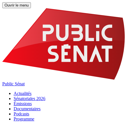
Ouvrir le menu
Public Sénat
Actualités
Sénatoriales 2026
Émissions
Documentaires
Podcasts
Programme