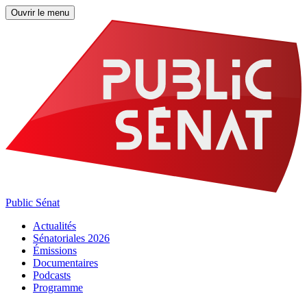
Ouvrir le menu
Public Sénat
Actualités
Sénatoriales 2026
Émissions
Documentaires
Podcasts
Programme