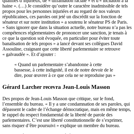
qualifiés d’injurieux, de « diffamation raciale » et d'« incitation à la
haine ». (…) Je considère qu’outre le caractère inadmissible de tels
propos pour les personnes injuriées et au regard de nos valeurs
républicaines, ces paroles ont jeté un discrédit sur la fonction de
sénateur et sur notre institution » a soutenu le sénateur PS de Paris.
« Sans ignorer que dans la situation actuelle, notre bureau n’a pas les
compétences réglementaires de prononcer une sanction, je tenais à
ce que la question soit évoquée, en particulier pour éviter toute
banalisation de tels propos » a lancé devant ses collègues David
Assouline, craignant que cette liberté parlementaire se retrouve
« galvaudée ». Et d’ajouter :
« Quand un parlementaire s’abandonne à cette
bassesse, à cette indignité, il est de notre devoir de le
dire, pour œuvrer à ce que cela ne se reproduise pas »
Gérard Larcher recevra Jean-Louis Masson
Des propos de Jean-Louis Masson que critique, sur le fond,
l’ensemble du bureau. « Il y a une condamnation de ses paroles, qui
dépassent le cadre de l’échange démocratique, mais en même temps,
le rappel du respect fondamental de la liberté de parole des
parlementaires. C’est une liberté constitutionnelle de s’exprimer,
sans risquer d’être poursuivi » explique un membre du bureau.