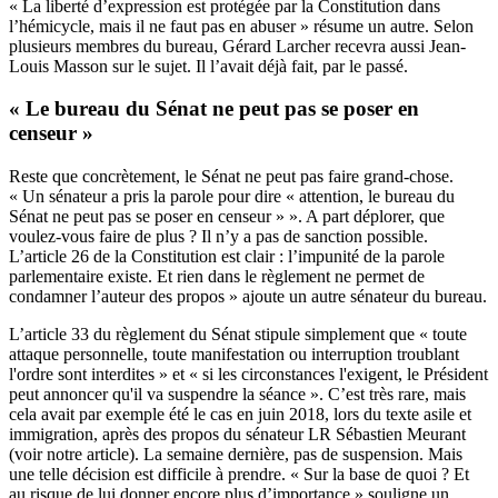
« La liberté d’expression est protégée par la Constitution dans
l’hémicycle, mais il ne faut pas en abuser » résume un autre. Selon
plusieurs membres du bureau, Gérard Larcher recevra aussi Jean-
Louis Masson sur le sujet. Il l’avait déjà fait, par le passé.
« Le bureau du Sénat ne peut pas se poser en
censeur »
Reste que concrètement, le Sénat ne peut pas faire grand-chose.
« Un sénateur a pris la parole pour dire « attention, le bureau du
Sénat ne peut pas se poser en censeur » ». A part déplorer, que
voulez-vous faire de plus ? Il n’y a pas de sanction possible.
L’article 26 de la Constitution est clair : l’impunité de la parole
parlementaire existe. Et rien dans le règlement ne permet de
condamner l’auteur des propos » ajoute un autre sénateur du bureau.
L’article 33 du règlement du Sénat stipule simplement que « toute
attaque personnelle, toute manifestation ou interruption troublant
l'ordre sont interdites » et « si les circonstances l'exigent, le Président
peut annoncer qu'il va suspendre la séance ». C’est très rare, mais
cela avait par exemple été le cas en juin 2018, lors du texte asile et
immigration, après des propos du sénateur LR Sébastien Meurant
(
voir notre article
). La semaine dernière, pas de suspension. Mais
une telle décision est difficile à prendre. « Sur la base de quoi ? Et
au risque de lui donner encore plus d’importance » souligne un