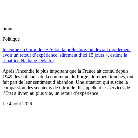
6min
Politique
Incendie en Gironde : « Selon la préfecture, on devrait rapidement
avoir un retour d’expérience, sûrement d’ici 15 jours », estime la
sénatrice Nathalie Delattre
Après l’incendie le plus important que la France ait connu depuis
1949, les habitants de la commune du Porge, durement touchés, ont
fait part de leur sentiment d’abandon. Une situation qui suscite la
compassion des sénateurs de Gironde. Ils appellent les services de
l’Etat à livrer, au plus vite, un retour d’expérience.
Le
4 août 2026