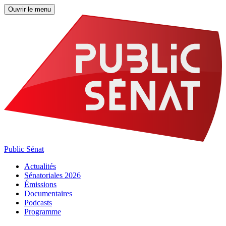
Ouvrir le menu
Public Sénat
Actualités
Sénatoriales 2026
Émissions
Documentaires
Podcasts
Programme