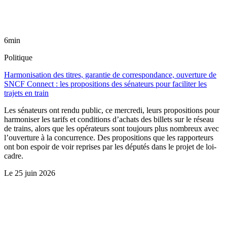
6min
Politique
Harmonisation des titres, garantie de correspondance, ouverture de
SNCF Connect : les propositions des sénateurs pour faciliter les
trajets en train
Les sénateurs ont rendu public, ce mercredi, leurs propositions pour
harmoniser les tarifs et conditions d’achats des billets sur le réseau
de trains, alors que les opérateurs sont toujours plus nombreux avec
l’ouverture à la concurrence. Des propositions que les rapporteurs
ont bon espoir de voir reprises par les députés dans le projet de loi-
cadre.
Le
25 juin 2026