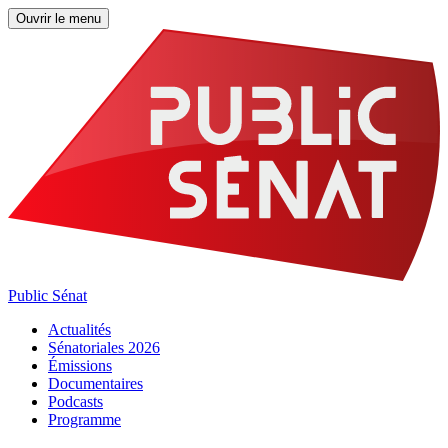
Ouvrir le menu
Public Sénat
Actualités
Sénatoriales 2026
Émissions
Documentaires
Podcasts
Programme