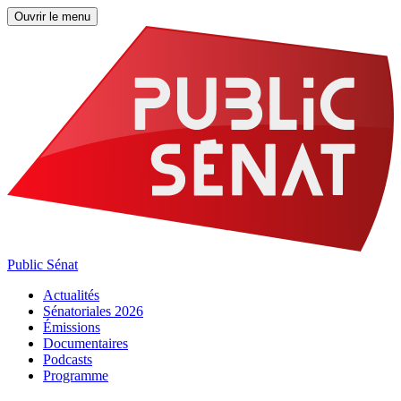
Ouvrir le menu
Public Sénat
Actualités
Sénatoriales 2026
Émissions
Documentaires
Podcasts
Programme