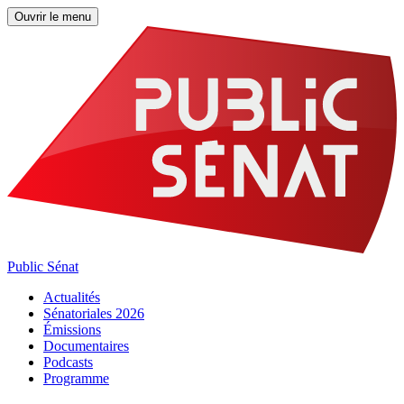
Ouvrir le menu
Public Sénat
Actualités
Sénatoriales 2026
Émissions
Documentaires
Podcasts
Programme