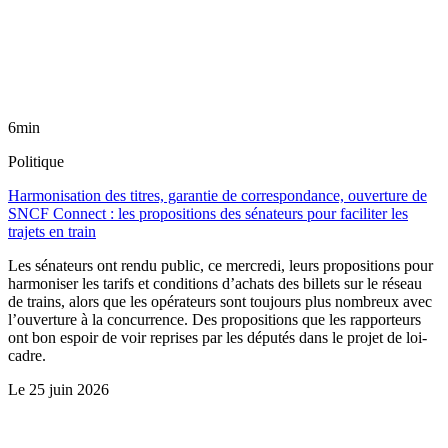
6min
Politique
Harmonisation des titres, garantie de correspondance, ouverture de
SNCF Connect : les propositions des sénateurs pour faciliter les
trajets en train
Les sénateurs ont rendu public, ce mercredi, leurs propositions pour
harmoniser les tarifs et conditions d’achats des billets sur le réseau
de trains, alors que les opérateurs sont toujours plus nombreux avec
l’ouverture à la concurrence. Des propositions que les rapporteurs
ont bon espoir de voir reprises par les députés dans le projet de loi-
cadre.
Le
25 juin 2026