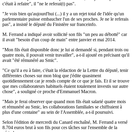
c'était à refaire", il "ne le referai(t) pas".
"Je vois bien qu'aujourd'hui (...) il y a un rejet total de l'idée qu'un
parlementaire puisse embaucher l'un de ses proches. Je ne le referais
pas", a insisté le député du Finistère sur franceinfo.
M. Ferrand a indiqué avoir sollicité son fils "un peu au débotté" car
il avait "besoin d'un coup de main" entre janvier et mai 2014.
"Mon fils était disponible donc je lui ai demandé si, pendant trois ou
quatre mois, il pouvait venir travailler", a-t-il ajouté en précisant qu'il
avait "été rémunéré au Smic".
"Ce qu'il a eu à faire, c'était la rédaction de la Lettre du député, tenir
différentes choses sur mon blog que j'édite quasiment
quotidiennement car je rends compte de ce que je fais. Et il se trouve
que mes collaborateurs habituels étaient totalement investis sur autre
chose", a souligné ce proche d'Emmanuel Macron.
"Mais je ferai observer que quand mon fils était salarié quatre mois
et rémunéré au Smic, les collaborations familiales se chiffraient à
plus d'une centaine" au sein de l'Assemblée, a-t-il poursuivi.
Selon l'édition de mercredi du Canard enchaîné, M. Ferrand a versé
8.704 euros brut à son fils pour ces tâches sur l'ensemble de la