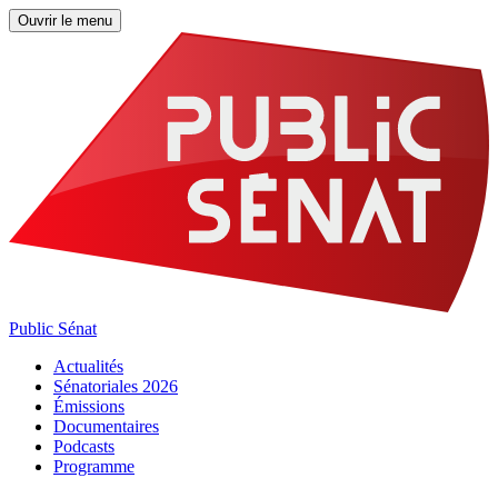
Ouvrir le menu
Public Sénat
Actualités
Sénatoriales 2026
Émissions
Documentaires
Podcasts
Programme