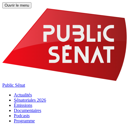
Ouvrir le menu
Public Sénat
Actualités
Sénatoriales 2026
Émissions
Documentaires
Podcasts
Programme