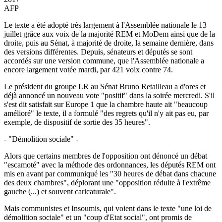
AFP
Le texte a été adopté très largement à l'Assemblée nationale le 13
juillet grâce aux voix de la majorité REM et MoDem ainsi que de la
droite, puis au Sénat, à majorité de droite, la semaine dernière, dans
des versions différentes. Depuis, sénateurs et députés se sont
accordés sur une version commune, que l'Assemblée nationale a
encore largement votée mardi, par 421 voix contre 74.
Le président du groupe LR au Sénat Bruno Retailleau a d'ores et
déjà annoncé un nouveau vote "positif" dans la soirée mercredi. S'il
s'est dit satisfait sur Europe 1 que la chambre haute ait "beaucoup
amélioré" le texte, il a formulé "des regrets qu'il n'y ait pas eu, par
exemple, de dispositif de sortie des 35 heures".
- "Démolition sociale" -
Alors que certains membres de l'opposition ont dénoncé un débat
"escamoté" avec la méthode des ordonnances, les députés REM ont
mis en avant par communiqué les "30 heures de débat dans chacune
des deux chambres", déplorant une "opposition réduite à l'extrême
gauche (...) et souvent caricaturale".
Mais communistes et Insoumis, qui voient dans le texte "une loi de
démolition sociale" et un "coup d'Etat social", ont promis de