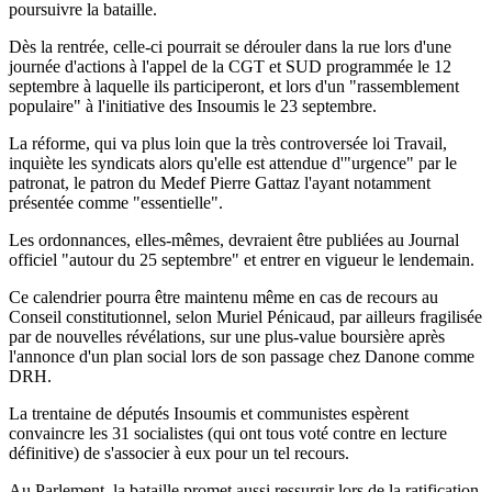
poursuivre la bataille.
Dès la rentrée, celle-ci pourrait se dérouler dans la rue lors d'une
journée d'actions à l'appel de la CGT et SUD programmée le 12
septembre à laquelle ils participeront, et lors d'un "rassemblement
populaire" à l'initiative des Insoumis le 23 septembre.
La réforme, qui va plus loin que la très controversée loi Travail,
inquiète les syndicats alors qu'elle est attendue d'"urgence" par le
patronat, le patron du Medef Pierre Gattaz l'ayant notamment
présentée comme "essentielle".
Les ordonnances, elles-mêmes, devraient être publiées au Journal
officiel "autour du 25 septembre" et entrer en vigueur le lendemain.
Ce calendrier pourra être maintenu même en cas de recours au
Conseil constitutionnel, selon Muriel Pénicaud, par ailleurs fragilisée
par de nouvelles révélations, sur une plus-value boursière après
l'annonce d'un plan social lors de son passage chez Danone comme
DRH.
La trentaine de députés Insoumis et communistes espèrent
convaincre les 31 socialistes (qui ont tous voté contre en lecture
définitive) de s'associer à eux pour un tel recours.
Au Parlement, la bataille promet aussi ressurgir lors de la ratification