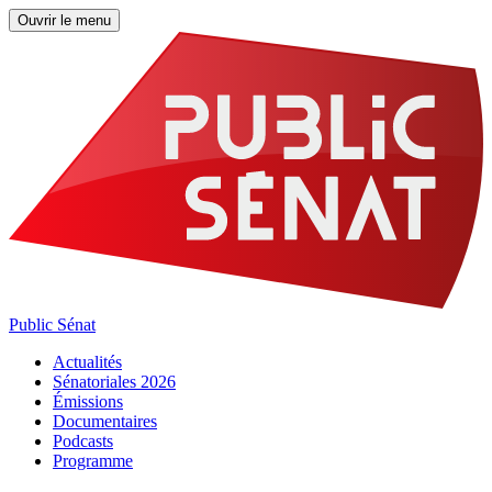
Ouvrir le menu
Public Sénat
Actualités
Sénatoriales 2026
Émissions
Documentaires
Podcasts
Programme