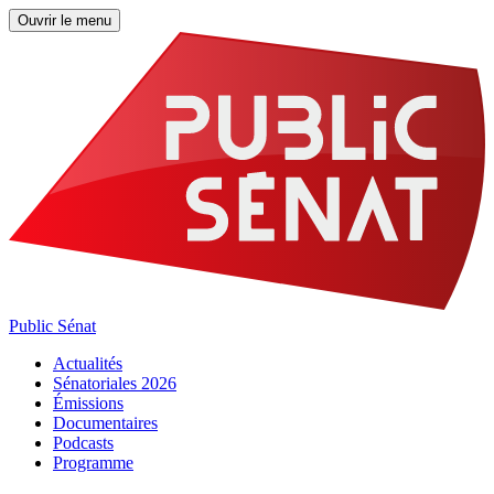
Ouvrir le menu
Public Sénat
Actualités
Sénatoriales 2026
Émissions
Documentaires
Podcasts
Programme