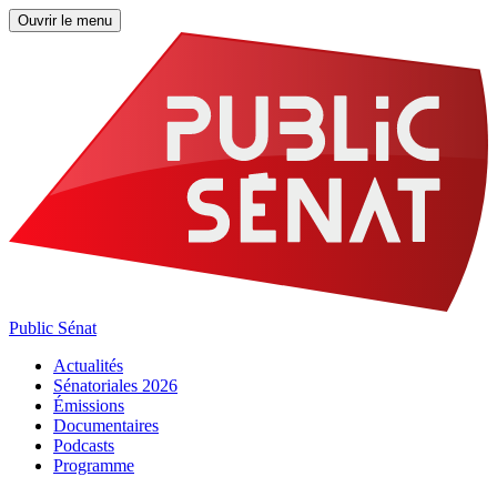
Ouvrir le menu
Public Sénat
Actualités
Sénatoriales 2026
Émissions
Documentaires
Podcasts
Programme