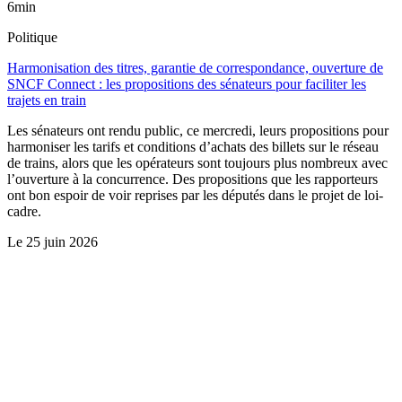
6min
Politique
Harmonisation des titres, garantie de correspondance, ouverture de
SNCF Connect : les propositions des sénateurs pour faciliter les
trajets en train
Les sénateurs ont rendu public, ce mercredi, leurs propositions pour
harmoniser les tarifs et conditions d’achats des billets sur le réseau
de trains, alors que les opérateurs sont toujours plus nombreux avec
l’ouverture à la concurrence. Des propositions que les rapporteurs
ont bon espoir de voir reprises par les députés dans le projet de loi-
cadre.
Le
25 juin 2026