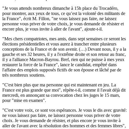
"Je vous attends nombreux dimanche à 15h place du Trocadéro,
pour montrer, aux yeux de tous, ce qu’est la volonté des militants de
la France", écrit M. Fillon, "ne vous laissez pas faire, ne laissez
personne vous priver de votre choix, je vous demande de résister et
encore plus, je vous invite à aller de l'avant", ajoute-t-il.
"Mes chers compatriotes, mes amis, dans sept semaines ce seront les
élections présidentielles et vous aurez à trancher entre plusieurs
conceptions de la France et de son avenir. (…) Devant nous, il y a la
gauche et ses 32 heures, il y a l'extrême droite et son retour au franc,
il y a l'alliance Macron-Bayrou. Bref, rien qui ne puisse à mes yeux
restaurer la force de la France", lance le candidat, empêtré dans
l'affaire des emplois supposés fictifs de son épouse et lâché par de
très nombreux soutiens.
"C'est bien plus que ma personne qui est maintenant en jeu. La
France est plus grande que moi", répète-t-il, comme il l'avait déjà dit
mercredi, en annonçant sa convocation chez les juges le 15 mars,
pour "mise en examen".
"C'est votre voix, ce sont vos espérances. Je vous le dis avec gravité:
ne vous laissez pas faire, ne laissez personne vous priver de votre
choix. Je vous demande de résister, et plus encore je vous invite à
aller de l'avant avec la résolution des hommes et des femmes libres",