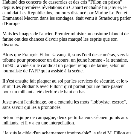
Habitué des concerts de casseroles et des cris "Fillon en prison"
depuis les premières révélations du Canard enchaîné fin janvier, le
candidat Les Républicains, toujours distancé par Marine Le Pen et
Emmanuel Macron dans les sondages, était venu à Strasbourg parler
d'Europe.
Mais les images de l'ancien Premier ministre au costume blanchi de
farine ont des chances d'avoir plus marqué les esprits que son
discours.
Alors que François Fillon s'avançait, sous l'oeil des caméras, vers la
tribune pour prononcer un discours, un jeune homme - la trentaine,
1m90 - a vidé sur le candidat un paquet rempli de farine, selon un
journaliste de l'AFP qui a assisté à la scène.
Il s'est ensuite fait plaquer au sol par les services de sécurité, et le t-
shirt "Les étudiants avec Fillon" qu'il portait pour se faire passer
pour un militant a été déchiré de haut en bas.
Juste avant l'enfarinage, on a entendu les mots "lobbyiste, escroc",
sans savoir qui les a prononcés.
Selon l'équipe de campagne, deux perturbateurs s'étaient joints aux
militants, et il y a eu une interpellation.
"Je suis la cible d'un acharnement impitoyable", a réagi M. Fillon au