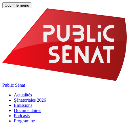
Ouvrir le menu
Public Sénat
Actualités
Sénatoriales 2026
Émissions
Documentaires
Podcasts
Programme