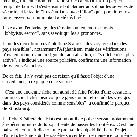
meeting, un jeune homme a vidé sur le candidat LR un paquet
rempli de farine. Il s'est ensuite fait plaquer au sol par les services de
sécurité, et le t-shirt "Les étudiants avec Fillon" qu'il portait pour se
faire passer pour un militant a été déchiré.
Juste avant l'enfarinage, des témoins ont entendu les mots
"lobbyiste, escroc", sans savoir qui les a prononcés.
L'un des deux hommes était fiché S après "des voyages dans des
pays sensibles", notamment l'Afghanistan, mais des vérifications
n'avaient montré aucun signe de radicalisation, et "sa fiche n'est plus
active", a indiqué une source policière, confirmant une information
de Valeurs Actuelles.
De ce fait, il n'y avait pas de raison qu'il fasse l'objet d'une
surveillance, a expliqué cette source.
"C'est une ancienne fiche qui aurait dû faire l'objet d'une cessation,
comme sont fichés beaucoup de gens qui ont effectué des voyages
dans des pays considérés comme sensibles", a confirmé le parquet
de Strasbourg.
La fiche S (sûreté de l'Etat) est un outil de police servant notamment
à repérer un individu lorsqu'il tente de passer les frontières. C'est une
balise et non un indice ou une preuve de culpabilité. Faire l'objet
d'une fiche S ne signifie pas être surveillé en permanence, ou même