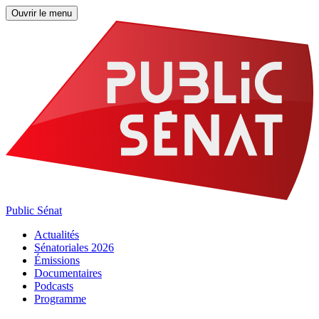
Ouvrir le menu
Public Sénat
Actualités
Sénatoriales 2026
Émissions
Documentaires
Podcasts
Programme