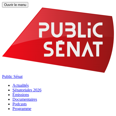
Ouvrir le menu
Public Sénat
Actualités
Sénatoriales 2026
Émissions
Documentaires
Podcasts
Programme