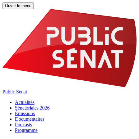
Ouvrir le menu
Public Sénat
Actualités
Sénatoriales 2026
Émissions
Documentaires
Podcasts
Programme