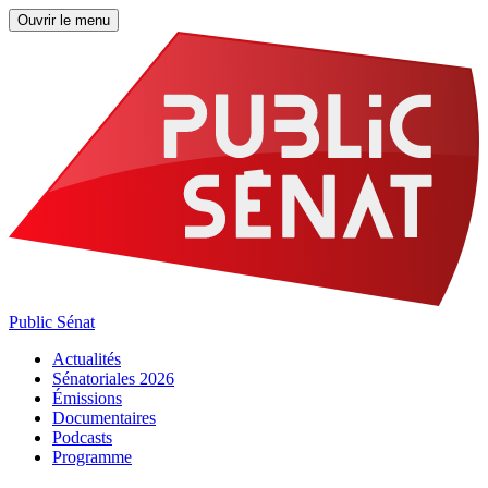
Ouvrir le menu
Public Sénat
Actualités
Sénatoriales 2026
Émissions
Documentaires
Podcasts
Programme