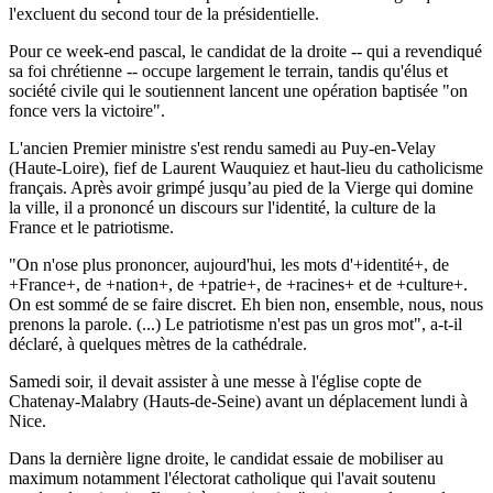
l'excluent du second tour de la présidentielle.
Pour ce week-end pascal, le candidat de la droite -- qui a revendiqué
sa foi chrétienne -- occupe largement le terrain, tandis qu'élus et
société civile qui le soutiennent lancent une opération baptisée "on
fonce vers la victoire".
L'ancien Premier ministre s'est rendu samedi au Puy-en-Velay
(Haute-Loire), fief de Laurent Wauquiez et haut-lieu du catholicisme
français. Après avoir grimpé jusqu’au pied de la Vierge qui domine
la ville, il a prononcé un discours sur l'identité, la culture de la
France et le patriotisme.
"On n'ose plus prononcer, aujourd'hui, les mots d'+identité+, de
+France+, de +nation+, de +patrie+, de +racines+ et de +culture+.
On est sommé de se faire discret. Eh bien non, ensemble, nous, nous
prenons la parole. (...) Le patriotisme n'est pas un gros mot", a-t-il
déclaré, à quelques mètres de la cathédrale.
Samedi soir, il devait assister à une messe à l'église copte de
Chatenay-Malabry (Hauts-de-Seine) avant un déplacement lundi à
Nice.
Dans la dernière ligne droite, le candidat essaie de mobiliser au
maximum notamment l'électorat catholique qui l'avait soutenu