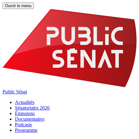
Ouvrir le menu
Public Sénat
Actualités
Sénatoriales 2026
Émissions
Documentaires
Podcasts
Programme