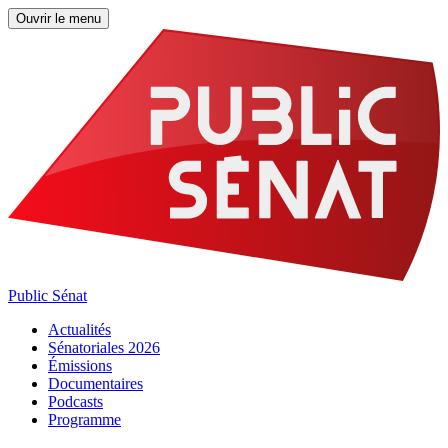
Ouvrir le menu
Public Sénat
Actualités
Sénatoriales 2026
Émissions
Documentaires
Podcasts
Programme