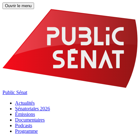
Ouvrir le menu
Public Sénat
Actualités
Sénatoriales 2026
Émissions
Documentaires
Podcasts
Programme