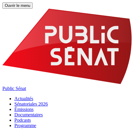
Ouvrir le menu
Public Sénat
Actualités
Sénatoriales 2026
Émissions
Documentaires
Podcasts
Programme