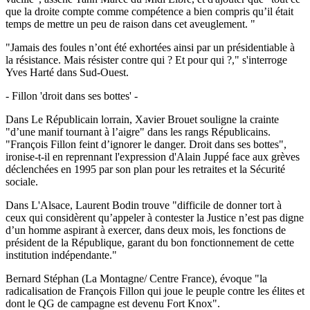
que la droite compte comme compétence a bien compris qu’il était
temps de mettre un peu de raison dans cet aveuglement. "
"Jamais des foules n’ont été exhortées ainsi par un présidentiable à
la résistance. Mais résister contre qui ? Et pour qui ?," s'interroge
Yves Harté dans Sud-Ouest.
- Fillon 'droit dans ses bottes' -
Dans Le Républicain lorrain, Xavier Brouet souligne la crainte
"d’une manif tournant à l’aigre" dans les rangs Républicains.
"François Fillon feint d’ignorer le danger. Droit dans ses bottes",
ironise-t-il en reprennant l'expression d'Alain Juppé face aux grèves
déclenchées en 1995 par son plan pour les retraites et la Sécurité
sociale.
Dans L'Alsace, Laurent Bodin trouve "difficile de donner tort à
ceux qui considèrent qu’appeler à contester la Justice n’est pas digne
d’un homme aspirant à exercer, dans deux mois, les fonctions de
président de la République, garant du bon fonctionnement de cette
institution indépendante."
Bernard Stéphan (La Montagne/ Centre France), évoque "la
radicalisation de François Fillon qui joue le peuple contre les élites et
dont le QG de campagne est devenu Fort Knox".