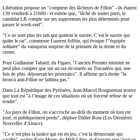
Libération propose un "compteur des lâcheurs de Fillon" - ils étaient
139 vendredi à 21h00 - et estime que, "lâché de toutes parts, le
candidat LR compte sur ses supporteurs les plus déterminés pour
passer le week-end".
"Ce ne sont plus les rats qui quittent le navire. C’est le navire qui
quitte le rat", commente Laurent Joffrin, qui évoque l'"équipée
solitaire" du vainqueur surprise de la primaire de la droite et du
centre.
Pour Guillaume Tabard, du Figaro, "l’ancien Premier ministre ne
peut plus compter que sur un raz-de-marée au Trocadéro qui, une
fois de plus, déjouerait les pronostics". Il affirme qu'à droite "la
bronca anti-Fillon ne faiblira pas."
Dans La République des Pyrénées, Jean-Marcel Bouguereau trouve
que tout est "à l’image de ces situations où un forcené refuse de se
rendre".
"Au pays de Fillon, on s’accroche au-delà du moment où tout est
joué, et publiquement perdu", déplore Didier Rose (Les Dernières
Nouvelles d'Alsace).
"Ce n’est plus la justice qui est en jeu, c’est la démocratie qui
vacille", assène Yann Marec du Midi Libre, et d'ajouter que "tout ce