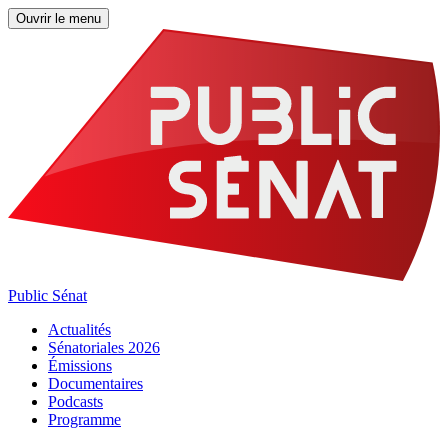
Ouvrir le menu
Public Sénat
Actualités
Sénatoriales 2026
Émissions
Documentaires
Podcasts
Programme