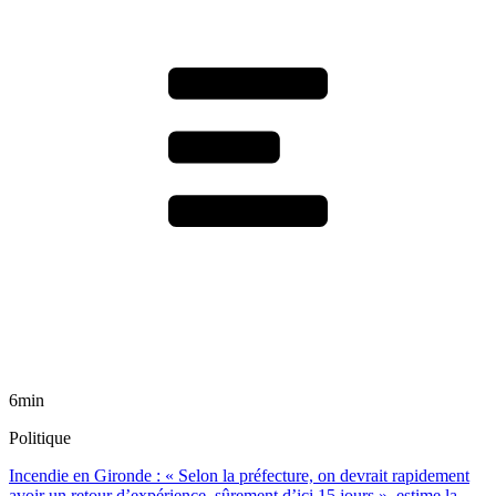
6min
Politique
Incendie en Gironde : « Selon la préfecture, on devrait rapidement
avoir un retour d’expérience, sûrement d’ici 15 jours », estime la