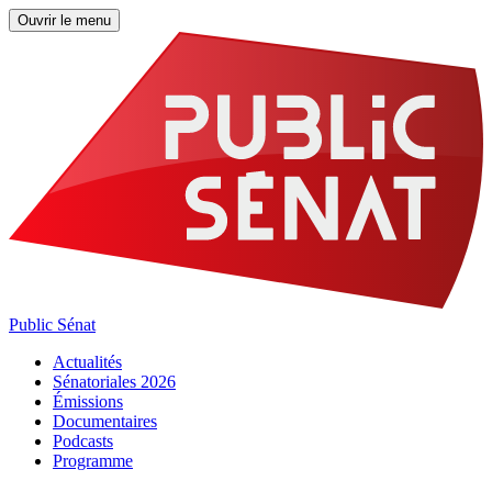
Ouvrir le menu
Public Sénat
Actualités
Sénatoriales 2026
Émissions
Documentaires
Podcasts
Programme