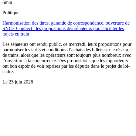
6min
Politique
Harmonisation des titres, garantie de correspondance, ouverture de
SNCF Connect : les propositions des sénateurs pour faciliter les
trajets en train
Les sénateurs ont rendu public, ce mercredi, leurs propositions pour
harmoniser les tarifs et conditions d’achats des billets sur le réseau
de trains, alors que les opérateurs sont toujours plus nombreux avec
l’ouverture à la concurrence. Des propositions que les rapporteurs
ont bon espoir de voir reprises par les députés dans le projet de loi-
cadre.
Le
25 juin 2026