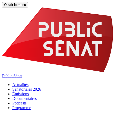
Ouvrir le menu
Public Sénat
Actualités
Sénatoriales 2026
Émissions
Documentaires
Podcasts
Programme