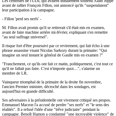
Les centristes de l'UDI, qui avaient initialement soutenu Alain Juppé
avant de rallier François Fillon, ont annoncé qu'ils "suspendaient"
leur participation à la campagne.
- Fillon 'perd ses nerfs' -
M. Fillon avait promis qu'il se retirerait s'il était mis en examen,
avant de faire machine arrière mi-février, expliquant s'en remettre
"au seul suffrage universel".
Il risque fort d'être poursuivi par ce revirement, qui fait écho à une
phrase assassine visant Nicolas Sarkozy durant la primaire: "Qui
imagine un seul instant le général de Gaulle mis en examen ?"
"Franchement, ce qu'ils ont fait ce matin, politiquement, c'est tout ce
qu'il ne fallait pas faire. C'est n'importe quoi…", s'alarme un
membre de LR.
Vainqueur triomphal de la primaire de la droite fin novembre,
l'ancien Premier ministre, décroché dans les sondages, est
aujourd'hui en grande difficulté.
Ses adversaires à la présidentielle ont vivement critiqué ses propos.
Emmanuel Macron l'a accusé de perdre "ses nerfs" et "le sens des
réalités". Il a refusé l'idée d'une "trêve judiciaire" pendant la
campagne. Benoît Hamon a condamné "une incroyable violence" de