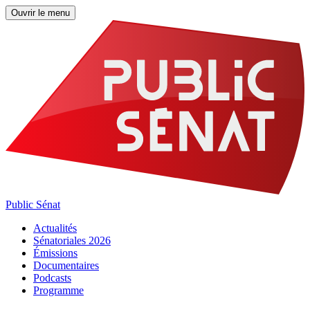
Ouvrir le menu
Public Sénat
Actualités
Sénatoriales 2026
Émissions
Documentaires
Podcasts
Programme