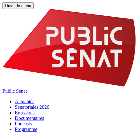
Ouvrir le menu
Public Sénat
Actualités
Sénatoriales 2026
Émissions
Documentaires
Podcasts
Programme