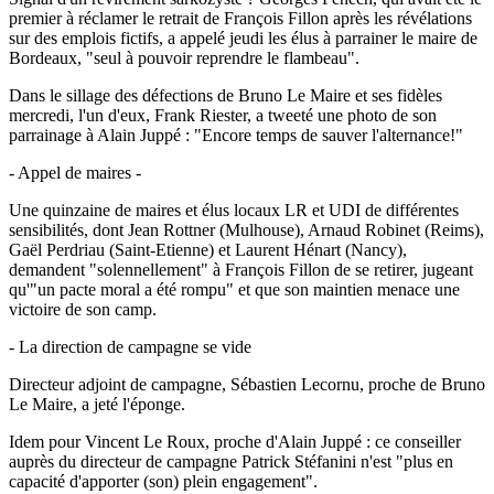
premier à réclamer le retrait de François Fillon après les révélations
sur des emplois fictifs, a appelé jeudi les élus à parrainer le maire de
Bordeaux, "seul à pouvoir reprendre le flambeau".
Dans le sillage des défections de Bruno Le Maire et ses fidèles
mercredi, l'un d'eux, Frank Riester, a tweeté une photo de son
parrainage à Alain Juppé : "Encore temps de sauver l'alternance!"
- Appel de maires -
Une quinzaine de maires et élus locaux LR et UDI de différentes
sensibilités, dont Jean Rottner (Mulhouse), Arnaud Robinet (Reims),
Gaël Perdriau (Saint-Etienne) et Laurent Hénart (Nancy),
demandent "solennellement" à François Fillon de se retirer, jugeant
qu'"un pacte moral a été rompu" et que son maintien menace une
victoire de son camp.
- La direction de campagne se vide
Directeur adjoint de campagne, Sébastien Lecornu, proche de Bruno
Le Maire, a jeté l'éponge.
Idem pour Vincent Le Roux, proche d'Alain Juppé : ce conseiller
auprès du directeur de campagne Patrick Stéfanini n'est "plus en
capacité d'apporter (son) plein engagement".