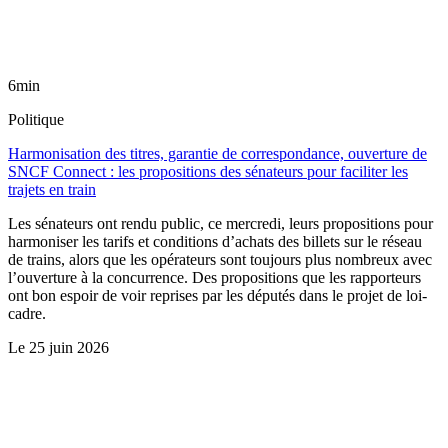
6min
Politique
Harmonisation des titres, garantie de correspondance, ouverture de
SNCF Connect : les propositions des sénateurs pour faciliter les
trajets en train
Les sénateurs ont rendu public, ce mercredi, leurs propositions pour
harmoniser les tarifs et conditions d’achats des billets sur le réseau
de trains, alors que les opérateurs sont toujours plus nombreux avec
l’ouverture à la concurrence. Des propositions que les rapporteurs
ont bon espoir de voir reprises par les députés dans le projet de loi-
cadre.
Le
25 juin 2026