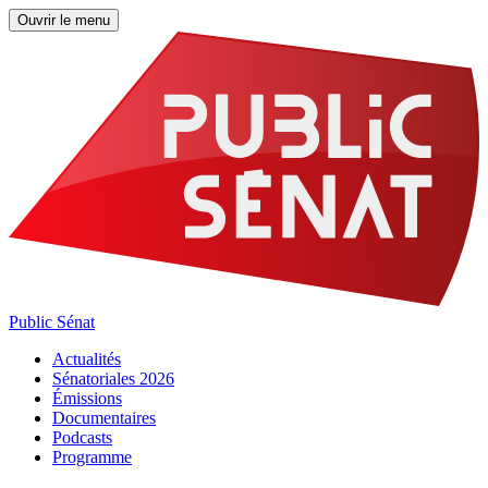
Ouvrir le menu
Public Sénat
Actualités
Sénatoriales 2026
Émissions
Documentaires
Podcasts
Programme