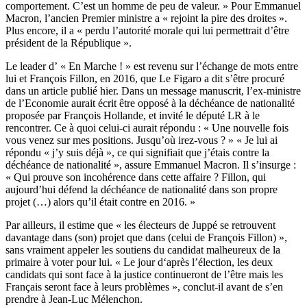
comportement. C’est un homme de peu de valeur. » Pour Emmanuel
Macron, l’ancien Premier ministre a « rejoint la pire des droites ».
Plus encore, il a « perdu l’autorité morale qui lui permettrait d’être
président de la République ».
Le leader d’ « En Marche ! » est revenu sur l’échange de mots entre
lui et François Fillon, en 2016, que Le Figaro a dit s’être procuré
dans un article publié hier. Dans un message manuscrit, l’ex-ministre
de l’Economie aurait écrit être opposé à la déchéance de nationalité
proposée par François Hollande, et invité le député LR à le
rencontrer. Ce à quoi celui-ci aurait répondu : « Une nouvelle fois
vous venez sur mes positions. Jusqu’où irez-vous ? » « Je lui ai
répondu « j’y suis déjà », ce qui signifiait que j’étais contre la
déchéance de nationalité », assure Emmanuel Macron. Il s’insurge :
« Qui prouve son incohérence dans cette affaire ? Fillon, qui
aujourd’hui défend la déchéance de nationalité dans son propre
projet (…) alors qu’il était contre en 2016. »
Par ailleurs, il estime que « les électeurs de Juppé se retrouvent
davantage dans (son) projet que dans (celui de François Fillon) »,
sans vraiment appeler les soutiens du candidat malheureux de la
primaire à voter pour lui. « Le jour d‘après l’élection, les deux
candidats qui sont face à la justice continueront de l’être mais les
Français seront face à leurs problèmes », conclut-il avant de s’en
prendre à Jean-Luc Mélenchon.