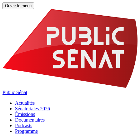
Ouvrir le menu
Public Sénat
Actualités
Sénatoriales 2026
Émissions
Documentaires
Podcasts
Programme