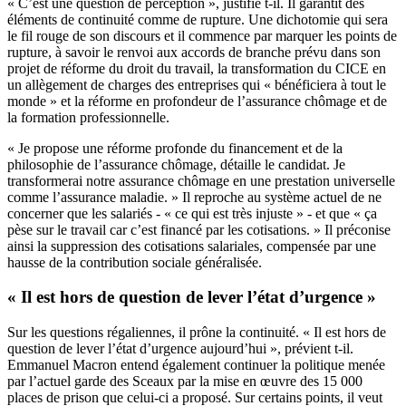
« C’est une question de perception », justifie t-il. Il garantit des
éléments de continuité comme de rupture. Une dichotomie qui sera
le fil rouge de son discours et il commence par marquer les points de
rupture, à savoir le renvoi aux accords de branche prévu dans son
projet de réforme du droit du travail, la transformation du CICE en
un allègement de charges des entreprises qui « bénéficiera à tout le
monde » et la réforme en profondeur de l’assurance chômage et de
la formation professionnelle.
« Je propose une réforme profonde du financement et de la
philosophie de l’assurance chômage, détaille le candidat. Je
transformerai notre assurance chômage en une prestation universelle
comme l’assurance maladie. » Il reproche au système actuel de ne
concerner que les salariés - « ce qui est très injuste » - et que « ça
pèse sur le travail car c’est financé par les cotisations. » Il préconise
ainsi la suppression des cotisations salariales, compensée par une
hausse de la contribution sociale généralisée.
« Il est hors de question de lever l’état d’urgence »
Sur les questions régaliennes, il prône la continuité. « Il est hors de
question de lever l’état d’urgence aujourd’hui », prévient t-il.
Emmanuel Macron entend également continuer la politique menée
par l’actuel garde des Sceaux par la mise en œuvre des 15 000
places de prison que celui-ci a proposé. Sur certains points, il veut