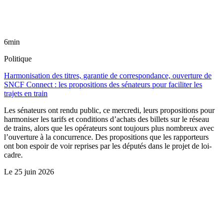
6min
Politique
Harmonisation des titres, garantie de correspondance, ouverture de
SNCF Connect : les propositions des sénateurs pour faciliter les
trajets en train
Les sénateurs ont rendu public, ce mercredi, leurs propositions pour
harmoniser les tarifs et conditions d’achats des billets sur le réseau
de trains, alors que les opérateurs sont toujours plus nombreux avec
l’ouverture à la concurrence. Des propositions que les rapporteurs
ont bon espoir de voir reprises par les députés dans le projet de loi-
cadre.
Le
25 juin 2026