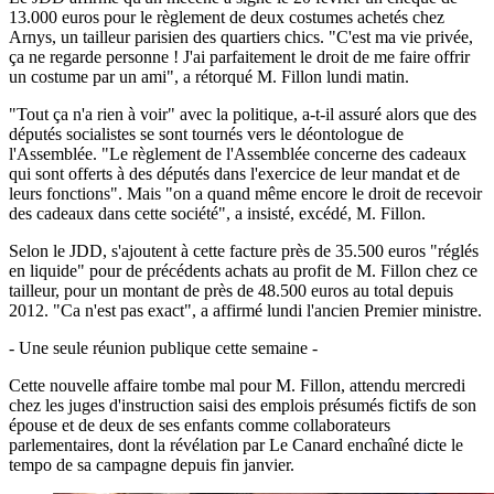
13.000 euros pour le règlement de deux costumes achetés chez
Arnys, un tailleur parisien des quartiers chics. "C'est ma vie privée,
ça ne regarde personne ! J'ai parfaitement le droit de me faire offrir
un costume par un ami", a rétorqué M. Fillon lundi matin.
"Tout ça n'a rien à voir" avec la politique, a-t-il assuré alors que des
députés socialistes se sont tournés vers le déontologue de
l'Assemblée. "Le règlement de l'Assemblée concerne des cadeaux
qui sont offerts à des députés dans l'exercice de leur mandat et de
leurs fonctions". Mais "on a quand même encore le droit de recevoir
des cadeaux dans cette société", a insisté, excédé, M. Fillon.
Selon le JDD, s'ajoutent à cette facture près de 35.500 euros "réglés
en liquide" pour de précédents achats au profit de M. Fillon chez ce
tailleur, pour un montant de près de 48.500 euros au total depuis
2012. "Ca n'est pas exact", a affirmé lundi l'ancien Premier ministre.
- Une seule réunion publique cette semaine -
Cette nouvelle affaire tombe mal pour M. Fillon, attendu mercredi
chez les juges d'instruction saisi des emplois présumés fictifs de son
épouse et de deux de ses enfants comme collaborateurs
parlementaires, dont la révélation par Le Canard enchaîné dicte le
tempo de sa campagne depuis fin janvier.