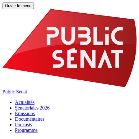
Ouvrir le menu
Public Sénat
Actualités
Sénatoriales 2026
Émissions
Documentaires
Podcasts
Programme