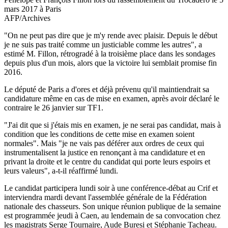
mars 2017 à Paris
AFP/Archives
"On ne peut pas dire que je m'y rende avec plaisir. Depuis le début
je ne suis pas traité comme un justiciable comme les autres", a
estimé M. Fillon, rétrogradé à la troisième place dans les sondages
depuis plus d'un mois, alors que la victoire lui semblait promise fin
2016.
Le député de Paris a d'ores et déjà prévenu qu'il maintiendrait sa
candidature même en cas de mise en examen, après avoir déclaré le
contraire le 26 janvier sur TF1.
"J'ai dit que si j'étais mis en examen, je ne serai pas candidat, mais à
condition que les conditions de cette mise en examen soient
normales". Mais "je ne vais pas déférer aux ordres de ceux qui
instrumentalisent la justice en renonçant à ma candidature et en
privant la droite et le centre du candidat qui porte leurs espoirs et
leurs valeurs", a-t-il réaffirmé lundi.
Le candidat participera lundi soir à une conférence-débat au Crif et
interviendra mardi devant l'assemblée générale de la Fédération
nationale des chasseurs. Son unique réunion publique de la semaine
est programmée jeudi à Caen, au lendemain de sa convocation chez
les magistrats Serge Tournaire, Aude Buresi et Stéphanie Tacheau.