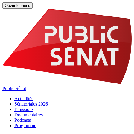
Ouvrir le menu
Public Sénat
Actualités
Sénatoriales 2026
Émissions
Documentaires
Podcasts
Programme