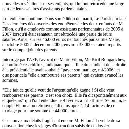
nouvelles révélations sur ses enfants, qui lui ont rétrocédé une large
part de leurs salaires d'assistants parlementaires.
Le feuilleton continue. Dans son édition de mardi, Le Parisien relate
"les dernières découvertes des enquêteurs" : les deux enfants de M.
Fillon, qu'il a employés comme assistants parlementaires de 2005 à
2007 lorsqu'il était sénateur, ont rétrocédé une partie de leurs
salaires. Ainsi, sur les 46.000 euros net touchés par sa fille Marie,
d'octobre 2005 à décembre 2006, environ 33.000 seraient repartis
sur le compte joint des parents.
Interrogé par l'AFP, l'avocat de Marie Fillon, Me Kiril Bougartchev,
a confirmé ces chiffres, indiquant que la fille du candidat de la droite
à la présidentielle avait souhaité "payer son mariage, mi-2006" et
que pour cela "elle a remboursé ses parents" qui avaient avancé les
sommes.
"Elle fait ce qu'elle veut de l'argent qu'elle gagne ! Si elle veut
rembourser ses parents, c'est son choix. Elle l'a dit spontanément aux
enquêteurs" qui l'ont entendue le 9 février, a-t-il affirmé. Selon lui, le
couple Fillon a pu retrouver, "dix ans après", 14 factures de ce
mariage pour une somme de 44.000 euros.
Ces nouveaux détails fragilisent encore M. Fillon à la veille de sa
convocation chez les juges d'instruction saisis de ce dossier