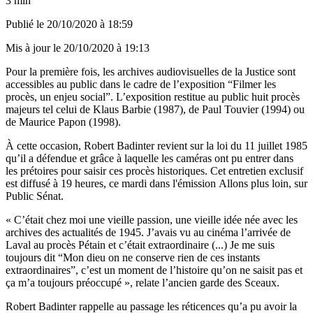
3 min
Publié le
20/10/2020 à 18:59
Mis à jour le
20/10/2020 à 19:13
Pour la première fois, les archives audiovisuelles de la Justice sont
accessibles au public dans le cadre de l’exposition “
Filmer les
procès, un enjeu social
”. L’exposition restitue au public huit procès
majeurs tel celui de Klaus Barbie (1987), de Paul Touvier (1994) ou
de Maurice Papon (1998).
À cette occasion, Robert Badinter revient sur la loi du 11 juillet 1985
qu’il a défendue et grâce à laquelle les caméras ont pu entrer dans
les prétoires pour saisir ces procès historiques. Cet entretien exclusif
est diffusé à 19 heures, ce mardi dans l'émission Allons plus loin, sur
Public Sénat.
« C’était chez moi une vieille passion, une vieille idée née avec les
archives des actualités de 1945. J’avais vu au cinéma l’arrivée de
Laval au procès Pétain et c’était extraordinaire (...) Je me suis
toujours dit “Mon dieu on ne conserve rien de ces instants
extraordinaires”, c’est un moment de l’histoire qu’on ne saisit pas et
ça m’a toujours préoccupé », relate l’ancien garde des Sceaux.
Robert Badinter rappelle au passage les réticences qu’a pu avoir la