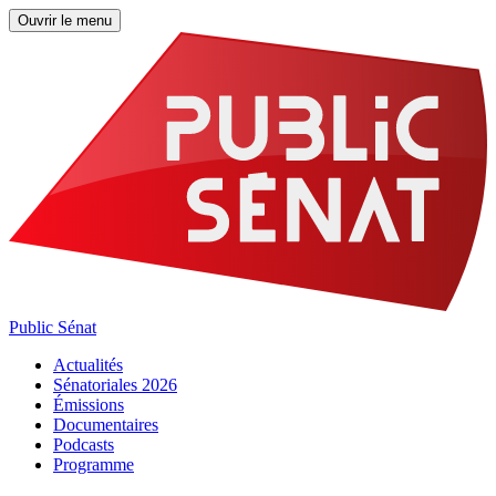
Ouvrir le menu
Public Sénat
Actualités
Sénatoriales 2026
Émissions
Documentaires
Podcasts
Programme