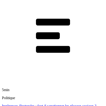
5min
Politique
Ingérences électorales : faut-il sanctionner les réseaux sociaux ?