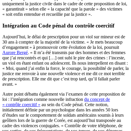
uniquement la justice civile dans le cadre de cette proposition de loi,
« garantirait » selon elle « la capacité que la parole » des victimes
« soit enfin entendue et recueillie par la justice ».
Intégration au Code pénal du contrôle coercitif
Aujourd’hui, le délai de prescription pour un viol sur mineur est de
30 ans à compter de la majorité de la victime. « Je mets beaucoup
d’engagement » à promouvoir cette évolution de la loi, poursuit
Aurore Bergé
. « Il m’a été transmis par des hommes et des femmes
que j’ai rencontrés et qui […] ont subi le pire des crimes : l’inceste,
un viol en étant enfant ou adolescent. Ils nous interpellent en disant :
« Moi, quand j’ai enfin la force, le courage, la possibilité de parler, la
justice me renvoie à une nouvelle violence et me dit ce mot terrible
de prescription. Elle me dit que c’est trop tard, qu’il fallait parler
avant. »
Autre point débattu également via l’examen de cette proposition de
loi : l’intégration comme nouvelle infraction
du concept de
« contrôle coercitif »
au sein du Code pénal. Cette notion,
initialement définie par un psychologue dans les années 50 lors
d’études sur le comportement de soldats américains soumis à leurs
geôliers lors de la guerre de Corée, est aujourd’hui transposée au
cadre des violences conjugales. « Contrôle de votre téléphone, de
vos sorties, de vos fréquentations, de vos tenues, de vos dépenses…