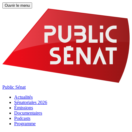
Ouvrir le menu
Public Sénat
Actualités
Sénatoriales 2026
Émissions
Documentaires
Podcasts
Programme