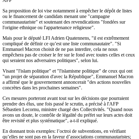
AFP
Sa proposition de loi vise notamment à empêcher le dépôt de listes
ou le financement de candidats menant une "campagne
communautariste" et soutenant des revendications "fondées sur
l'origine ethnique ou l'appartenance religieuse".
Mais pour le député LFI Adrien Quatennens, "il est extrêmement
compliqué de définir ce qu’est une liste communautaire". "Si
Emmanuel Macron choisit de ne pas interdire, cela ne nous
empêchera pas de croiser le fer sur le fond avec toutes celles et ceux
qui seraient nos adversaires politiques", selon lui.
Visant "l'islam politique" et "l'islamisme politique" de ceux qui ont
"un projet de séparation d'avec la République", Emmanuel Macron
a affirmé que le gouvernement annoncerait "des actions nouvelles
concrètes dans les prochaines semaines".
Ces mesures porteront avant tout sur les décisions que pourraient
prendre des élus, une fois passé le scrutin, a précisé à l'AFP
Sébastien Lecornu, ministre chargé des Collectivités. "Quand nous
avons un doute, le contrôle de légalité du préfet sur leurs actes doit
être revisité et plus systématique", a-t-il expliqué.
En donnant trois exemples: l’octroi de subventions, en vérifiant
qu’elles ne sont pas en la faveur d’associations communautaristes;