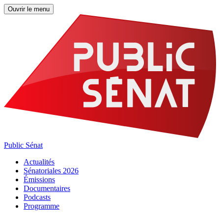
Ouvrir le menu
Public Sénat
Actualités
Sénatoriales 2026
Émissions
Documentaires
Podcasts
Programme