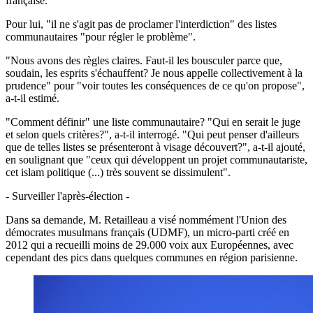
française.
Pour lui, "il ne s'agit pas de proclamer l'interdiction" des listes
communautaires "pour régler le problème".
"Nous avons des règles claires. Faut-il les bousculer parce que,
soudain, les esprits s'échauffent? Je nous appelle collectivement à la
prudence" pour "voir toutes les conséquences de ce qu'on propose",
a-t-il estimé.
"Comment définir" une liste communautaire? "Qui en serait le juge
et selon quels critères?", a-t-il interrogé. "Qui peut penser d'ailleurs
que de telles listes se présenteront à visage découvert?", a-t-il ajouté,
en soulignant que "ceux qui développent un projet communautariste,
cet islam politique (...) très souvent se dissimulent".
- Surveiller l'après-élection -
Dans sa demande, M. Retailleau a visé nommément l'Union des
démocrates musulmans français (UDMF), un micro-parti créé en
2012 qui a recueilli moins de 29.000 voix aux Européennes, avec
cependant des pics dans quelques communes en région parisienne.