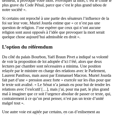
débiteur, il provoque votre mort. Provoquer la mort, c’est le crime le
plus grave du Code Pénal, parce que c’est le plus grand tabou de
notre société ».
Si certains ont reproché à une partie des sénateurs l’influence de la
foi sur leur vote, Muriel Jourda estime que « ce n’est pas une
question de religion. J’ose espérer que ceux qui n’ont aucune
religion sont aussi opposés à l’idée que provoquer la mort serait
quelque chose aujourd’hui admissible en droit ».
L’option du référendum
Du côté du palais Bourbon, Yaël Braun Pivet a indiqué sa volonté
de voir la proposition de loi adoptée d’ici l’été, alors que deux
lectures par chambre sont nécessaires a minima. Une position
relayée par le ministre en charge des relations avec le Parlement,
Laurent Panifous, mais aussi par Emmanuel Macron. Muriel Jourda
fait part d’une « pression assez forte » exercée sur les élus pour que
le texte soit avalisé. « Le Sénat n’a jamais eu pour but de tendre les
relations avec l’exécutif […], mais j’ai, pour ma part, le plus grand
mal à imaginer que ce soit l’urgence absolue de passer ce texte, qui,
contrairement à ce qu’on peut penser, n’est pas un texte d’unité
malgré tout ».
Une autre voie est agitée par certains, en cas d’enlisement au