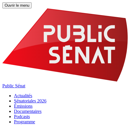
Ouvrir le menu
Public Sénat
Actualités
Sénatoriales 2026
Émissions
Documentaires
Podcasts
Programme