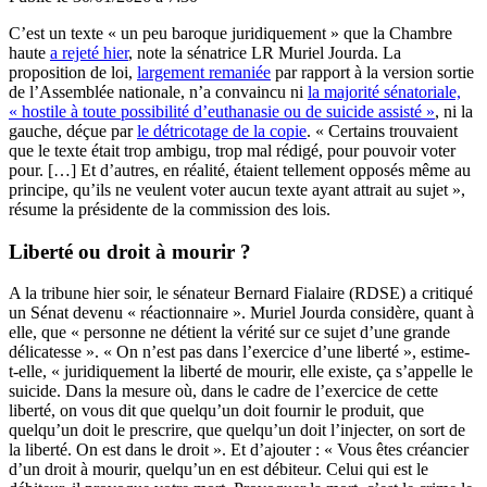
C’est un texte « un peu baroque juridiquement » que la Chambre
haute
a rejeté hier
, note la sénatrice LR Muriel Jourda. La
proposition de loi,
largement remaniée
par rapport à la version sortie
de l’Assemblée nationale, n’a convaincu ni
la majorité sénatoriale,
« hostile à toute possibilité d’euthanasie ou de suicide assisté »
, ni la
gauche, déçue par
le détricotage de la copie
. « Certains trouvaient
que le texte était trop ambigu, trop mal rédigé, pour pouvoir voter
pour. […] Et d’autres, en réalité, étaient tellement opposés même au
principe, qu’ils ne veulent voter aucun texte ayant attrait au sujet »,
résume la présidente de la commission des lois.
Liberté ou droit à mourir ?
A la tribune hier soir, le sénateur Bernard Fialaire (RDSE) a critiqué
un Sénat devenu « réactionnaire ». Muriel Jourda considère, quant à
elle, que « personne ne détient la vérité sur ce sujet d’une grande
délicatesse ». « On n’est pas dans l’exercice d’une liberté », estime-
t-elle, « juridiquement la liberté de mourir, elle existe, ça s’appelle le
suicide. Dans la mesure où, dans le cadre de l’exercice de cette
liberté, on vous dit que quelqu’un doit fournir le produit, que
quelqu’un doit le prescrire, que quelqu’un doit l’injecter, on sort de
la liberté. On est dans le droit ». Et d’ajouter : « Vous êtes créancier
d’un droit à mourir, quelqu’un en est débiteur. Celui qui est le