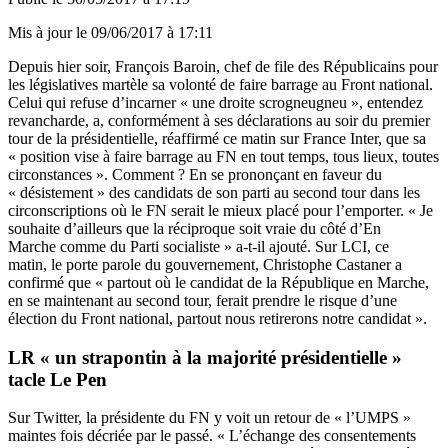
Mis à jour le
09/06/2017 à 17:11
Depuis hier soir, François Baroin, chef de file des Républicains pour
les législatives martèle sa volonté de faire barrage au Front national.
Celui qui refuse d’incarner « une droite scrogneugneu », entendez
revancharde, a, conformément à ses déclarations au soir du premier
tour de la présidentielle, réaffirmé ce matin sur France Inter, que sa
« position vise à faire barrage au FN en tout temps, tous lieux, toutes
circonstances ». Comment ? En se prononçant en faveur du
« désistement » des candidats de son parti au second tour dans les
circonscriptions où le FN serait le mieux placé pour l’emporter. « Je
souhaite d’ailleurs que la réciproque soit vraie du côté d’En
Marche comme du Parti socialiste » a-t-il ajouté. Sur LCI, ce
matin, le porte parole du gouvernement, Christophe Castaner a
confirmé que « partout où le candidat de la République en Marche,
en se maintenant au second tour, ferait prendre le risque d’une
élection du Front national, partout nous retirerons notre candidat ».
LR « un strapontin à la majorité présidentielle »
tacle Le Pen
Sur Twitter, la présidente du FN y voit un retour de « l’UMPS »
maintes fois décriée par le passé. « L’échange des consentements