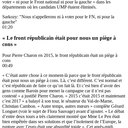
voter « ni pour le Front national ni pour la gauche » dans les
départements où les candidats UMP étaient éliminés.
Sarkozy: "Nous n'appellerons ni à voter pour le FN, ni pour la
gauche"
01:20
« Le front républicain était pour nous un piège à
cons »
Pour Pierre Charon en 2015, le front républicain était un piège à
cons
00:49
« C’était autre chose à ce moment-là parce que le front républicain
était pour nous un piège à cons. Là, c’est différent. C’est normal et
c’est républicain de faire ce qu’on fait là. Et c’est bien d’avoir des
gens comme Baroin pour mener la campagne car il n’est pas
contesté » a justifié Pierre Charon. « 2015 c’était 2015 et maintenant
c’est 2017 » a balayé à son tour, le sénateur du Val-de-Marne,
Christian Cambon. « Autre temps, autres mœurs » complète Gérard
Longuet (voir le sujet de Flora Sauvage) avant d’ajouter. « Le débat
d’entre deux tours a très clairement montré que Mme Le Pen était
bien empêtrée dans ses solutions et que l’isolement de l’Europe, la
rupture avec l’euro était une absurdité totale ». Cet après-midi,