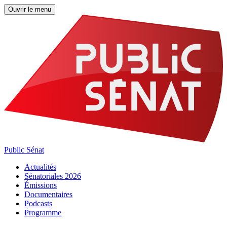
Ouvrir le menu
Public Sénat
Actualités
Sénatoriales 2026
Émissions
Documentaires
Podcasts
Programme