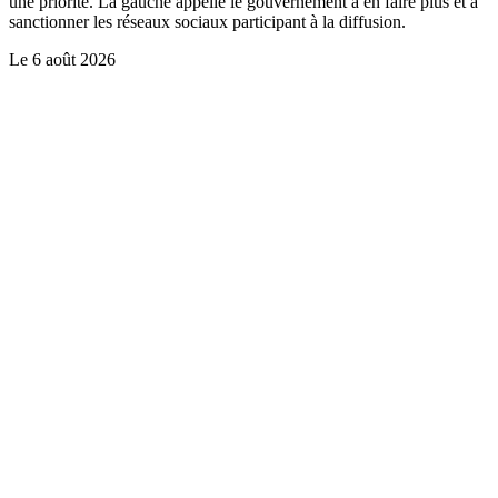
une priorité. La gauche appelle le gouvernement à en faire plus et à
sanctionner les réseaux sociaux participant à la diffusion.
Le
6 août 2026