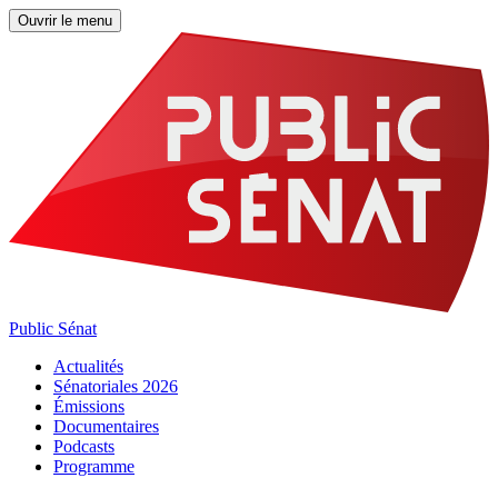
Ouvrir le menu
Public Sénat
Actualités
Sénatoriales 2026
Émissions
Documentaires
Podcasts
Programme