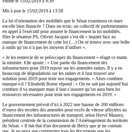
Publié le
15/02/2019 à 9:39
Mis à jour le
15/02/2019 à 13:58
La loi d'orientation des mobilités que le Sénat examinera en mars
est-elle bien financée ? Dans un texte, un collectif de parlementaires
en appel à l'exécutif pour assurer le financement la loi mobilités.
Hier le sénateur PS, Olivier Jacquin s’est dit « inquiet face au
manque de financement de cette loi (…) On se trouve avec une boîte
à outils qu’on n’a pas les moyens d’utiliser ».
« Je les remercie de se préoccuper du financement » réagit ce matin
la ministre. Elle ajoute : « Une partie du financement des
infrastructures pour 2019 repose sur les amendes radars. Il y a eu
beaucoup de dégradations sur les radars et il faut trouver une
solution pour 2019 pour tenir nos engagements. » Alors combien
manque-t-il ? Elisabeth Borne répond : « On ne sait pas aujourd’hui
combien il va manquer mais il faut s’assurer qu’on aura bien les
ressources nécessaires pour tenir nos engagements en 2019. »
Le gouvernement prévoit d’ici à 2022 une hausse de 200 millions
d’euros des recettes des amendes pour excès de vitesse affectées au
financement des infrastructures de transport, selon Hervé Maurey,
président centriste de la commission de l’Aménagement du territoire
du Sénat. « Il fait état d'un document de Bercy que je ne connais
pas. Je ne peux pas commenter tous les documents que les