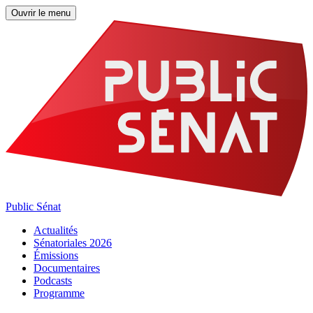
Ouvrir le menu
Public Sénat
Actualités
Sénatoriales 2026
Émissions
Documentaires
Podcasts
Programme