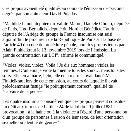
Ces propos avaient été qualifiés au cours de l'émission de "second
degré" par son animateur David Pujadas.
"Mathilde Panot, députée du Val-de Marne, Danièle Obono, députée
de Paris, Ugo Bernalicis, député du Nord et Bénédicte Taurine,
députée de l’Ariège du groupe la France insoumise ont saisi
aujourd’hui le procureur de la République de Paris sur la base de
l’article 40 du code de procédure pénale, pour les propos tenus par
Alain Finkielkraut le 13 novembre 2019 lors de l’émission La
grande confrontation sur LCI", affirmé le communiqué.
"Violez, violez, violez. Voilà ! Je dis aux hommes : violez les
femmes. D’ailleurs je viole la mienne tous les soirs… mais tous les
soirs. Elle en a marre, hein, elle en a marre", avait lancé M.
Finkielkraut lors de cette émission, au cours de laquelle il avait
précédemment fustigé "le politiquement correct", qualifié de
"calvaire de la pensée".
Les quatre insoumis "considèrent que ces propos peuvent constituer
un délit aux termes de l’article 24 de la loi du 29 juillet 1881 :
provocation +à la haine ou à la violence à l'égard d'une personne ou
d'un groupe de personnes à raison de leur sexe, de leur orientation
sexuelle ou identité de genre+".