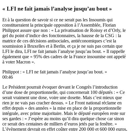
« LFI ne fait jamais l’analyse jusqu’au bout »
Et à la question de savoir si ce ne serait pas les Insoumis qui
constitueraient la principale opposition à l’Assemblée, Florian
Philippot assure que non : « La privatisation de Roissy et d’Orly, le
gel du point d’indice des fonctionnaires, la hausse de la CSG : la
matrice de ces décisions antisociales, antiéconomiques c’est la
soumission à Bruxelles et à Berlin, et ça je ne suis pas certain que
LFI le dira, LFI ne fait jamais l’analyse jusqu’au bout. »
Il rappelle
également que « 95% des cadres de la France insoumise ont appelé
à voter Macron ».
Philippot : « LFI ne fait jamais l’analyse jusqu’au bout. »
00:46
Le Président pourrait évoquer devant le Congrès l’introduction
d’une dose de proportionnelle, qui concernerait 100 députés : « Ce
serait vraiment une dose, voire une dosette. Mais c’est mieux que
rien je ne vais pas cracher dessus. » Le Front national réclame en
effet depuis « des années » la mise en place de la proportionnelle
intégrale, avec prime majoritaire. Mais le député européen reste sur
ses gardes : « J’espère au moins qu’il dira quelque chose car sinon
ce serait des centaines de milliers d’euros jetés par la fenêtre. »
L’évènement devrait en effet coûter entre 200 000 et 600 000 euros,