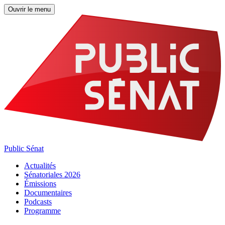
Ouvrir le menu
Public Sénat
Actualités
Sénatoriales 2026
Émissions
Documentaires
Podcasts
Programme