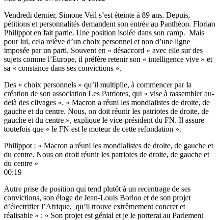
Vendredi dernier, Simone Veil s’est éteinte à 89 ans. Depuis,
pétitions et personnalités demandent son entrée au Panthéon. Florian
Philippot en fait partie. Une position isolée dans son camp. Mais
pour lui, cela relève d’un choix personnel et non d’une ligne
imposée par un parti. Souvent en « désaccord » avec elle sur des
sujets comme l’Europe, il préfère retenir son « intelligence vive » et
sa « constance dans ses convictions ».
Des « choix personnels » qu’il multiplie, à commencer par la
création de son association Les Patriotes, qui « vise à rassembler au-
delà des clivages ». « Macron a réuni les mondialistes de droite, de
gauche et du centre. Nous, on doit réunir les patriotes de droite, de
gauche et du centre », explique le vice-président du FN. Il assure
toutefois que « le FN est le moteur de cette refondation ».
Philippot : « Macron a réuni les mondialistes de droite, de gauche et
du centre. Nous on droit réunir les patriotes de droite, de gauche et
du centre »
00:19
Autre prise de position qui tend plutôt à un recentrage de ses
convictions, son éloge de Jean-Louis Borloo et de son projet
d’électrifier l’Afrique, qu’il trouve extrêmement concret et
réalisable » : « Son projet est génial et je le porterai au Parlement