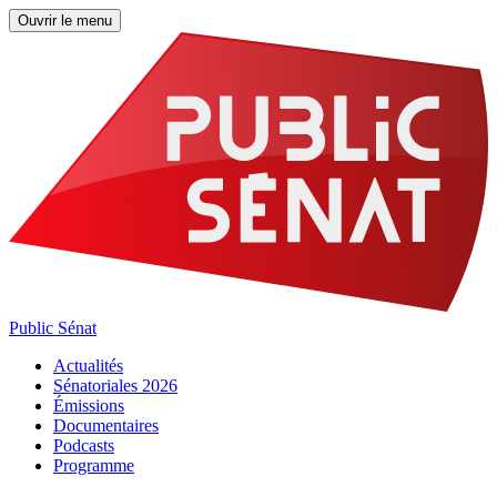
Ouvrir le menu
Public Sénat
Actualités
Sénatoriales 2026
Émissions
Documentaires
Podcasts
Programme