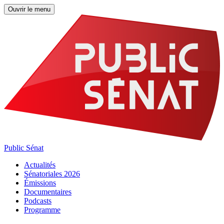
Ouvrir le menu
Public Sénat
Actualités
Sénatoriales 2026
Émissions
Documentaires
Podcasts
Programme