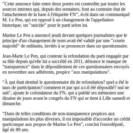
"Cette annonce faite entre deux portes est contredite par toutes les
sources internes qui, depuis des semaines, font au contraire état de
l'attachement de la base à l'étiquette FN", écrit dans un communiqué
M. Le Pen, qui est opposé à un changement de l'appellation
historique, un "suicide" pour le parti selon lui.
Marine Le Pen a annoncé jeudi devant quelques journalistes que le
principe d'un changement de nom avait été validé par une "courte
majorité" de militants, invités à se prononcer dans un questionnaire.
Jean-Marie Le Pen, qui conteste la refondation du parti engagée par
sa fille depuis qu'elle lui a succédé en 2011, dénonce le manque de
"transparence" dans le dépouillement de ces questionnaires envoyés
en novembre aux adhérents, propice "aux manipulations".
"À qui était destiné le questionnaire dit de refondation? quel a été le
taux de participation? comment et par qui a-t-il été dépouillé? nul ne
sait", ajoute le cofondateur du FN, qui a publié ses mémoires une
dizaine de jours avant le congrès du FN qui se tient à Lille samedi et
dimanche.
"Dans de telles conditions de non-transparence propices aux
manipulations les plus diverses, il est impossible d'accorder un crédit
quelconque aux propos de Marine Le Pen", conclut l'eurodéputé,
âgé de 89 ans.