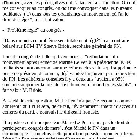
d'honneur, avec les prérogatives qui s'attachent à la fonction. On doit
me convoquer au congrès, on doit me convoquer dans les bureaux
politiques, (...) dans tous les organismes du mouvement où j'ai le
droit de siéger", a-t-il fait valoir.
- "Problème réglé" au congrès -
"Dans un mois ce problème sera totalement réglé", a au contraire
balayé sur BFM-TV Steeve Briois, secrétaire général du FN.
Lors du congrès de Lille, qui veut acter la "refondation" du
mouvement après l'échec de Marine Le Pen à la présidentielle, les
militants se prononceront sur une réforme des statuts qui supprime le
poste de président d'honneur, déjà validée fin janvier par la direction
du FN. Les adhérents consultés il y a deux ans "avaient à 95%
souhaité supprimer la présidence d'honneur et modifier les statuts", a
fait valoir M. Briois.
Au-delà de cette question, M. Le Pen "n'a pas été reconnu comme
adhérent" du FN et sera, de ce fait, "évidemment" interdit d'accès au
congrès du parti, a poursuivi le dirigeant frontiste.
"La justice confirme que Jean-Marie Le Pen n'aura pas le droit de
participer au congrès de mars", s'est félicité le FN dans un
communiqué. "Toutefois, cette juridiction persiste à maintenir Jean-