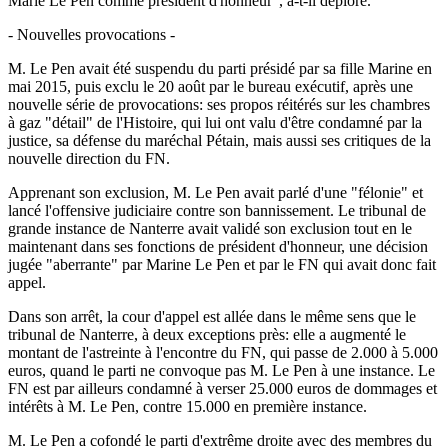
Marie Le Pen comme président d'honneur", a-t-il déploré.
- Nouvelles provocations -
M. Le Pen avait été suspendu du parti présidé par sa fille Marine en
mai 2015, puis exclu le 20 août par le bureau exécutif, après une
nouvelle série de provocations: ses propos réitérés sur les chambres
à gaz "détail" de l'Histoire, qui lui ont valu d'être condamné par la
justice, sa défense du maréchal Pétain, mais aussi ses critiques de la
nouvelle direction du FN.
Apprenant son exclusion, M. Le Pen avait parlé d'une "félonie" et
lancé l'offensive judiciaire contre son bannissement. Le tribunal de
grande instance de Nanterre avait validé son exclusion tout en le
maintenant dans ses fonctions de président d'honneur, une décision
jugée "aberrante" par Marine Le Pen et par le FN qui avait donc fait
appel.
Dans son arrêt, la cour d'appel est allée dans le même sens que le
tribunal de Nanterre, à deux exceptions près: elle a augmenté le
montant de l'astreinte à l'encontre du FN, qui passe de 2.000 à 5.000
euros, quand le parti ne convoque pas M. Le Pen à une instance. Le
FN est par ailleurs condamné à verser 25.000 euros de dommages et
intérêts à M. Le Pen, contre 15.000 en première instance.
M. Le Pen a cofondé le parti d'extrême droite avec des membres du