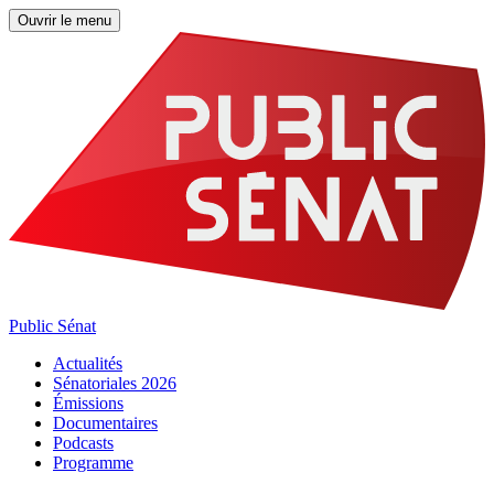
Ouvrir le menu
Public Sénat
Actualités
Sénatoriales 2026
Émissions
Documentaires
Podcasts
Programme