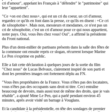
cri d'amour", appelant les Français à "défendre" le "patrimoine" qui
leur "appartient".
"Ce +on est chez nous+, qui est un cri du coeur, un cri d'amour,
regardez ce qu'ils en font dans la presse, ce qu'ils en disent : +Ce cri
de xénophobie+. Mais non, messieurs et mesdames, ce n'est pas un
cri de xénophobie, c'est un cri d'amour pour ce qui nous appartient,
notre pays. Oui, vous êtes chez vous! Oui", a affirmé la présidente
du Front national.
Plus d'un demi-millier de partisans présents dans la salle des fêtes de
la commune ont ensuite repris ce slogan, récurrent lorsque Marine
Le Pen s'exprime en public.
Elle a fait cette déclaration à quelques jours de la sortie du film
"Chez nous" de Lucas Belvaux, clairement inspiré de son parti et
dont les premières images ont fortement déplu au FN.
"Vous êtes propriétaires de la France. Vous n'êtes pas des locataires,
vous n'êtes pas des occupants sans droit ni titre. Ceci entraîne
beaucoup de devoirs, mais aussi tout de même des droits, que je vais
rétablir", a ajouté Mme Le Pen, qui a parlé pendant environ 45
minutes, après avoir visité un barrage à Vouglans.
Et la candidate à la présidentielle, en tête des sondages de premier