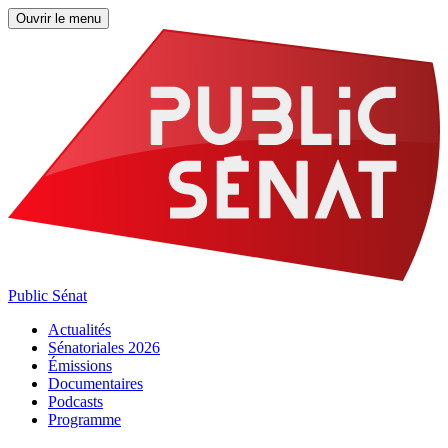
Ouvrir le menu
Public Sénat
Actualités
Sénatoriales 2026
Émissions
Documentaires
Podcasts
Programme