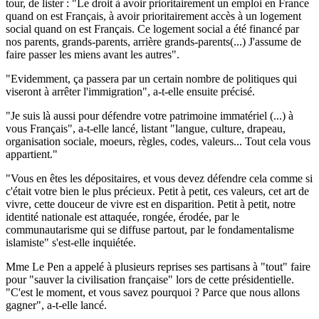
tour, de lister : "Le droit à avoir prioritairement un emploi en France
quand on est Français, à avoir prioritairement accès à un logement
social quand on est Français. Ce logement social a été financé par
nos parents, grands-parents, arrière grands-parents(...) J'assume de
faire passer les miens avant les autres".
"Evidemment, ça passera par un certain nombre de politiques qui
viseront à arrêter l'immigration", a-t-elle ensuite précisé.
"Je suis là aussi pour défendre votre patrimoine immatériel (...) à
vous Français", a-t-elle lancé, listant "langue, culture, drapeau,
organisation sociale, moeurs, règles, codes, valeurs... Tout cela vous
appartient."
"Vous en êtes les dépositaires, et vous devez défendre cela comme si
c'était votre bien le plus précieux. Petit à petit, ces valeurs, cet art de
vivre, cette douceur de vivre est en disparition. Petit à petit, notre
identité nationale est attaquée, rongée, érodée, par le
communautarisme qui se diffuse partout, par le fondamentalisme
islamiste" s'est-elle inquiétée.
Mme Le Pen a appelé à plusieurs reprises ses partisans à "tout" faire
pour "sauver la civilisation française" lors de cette présidentielle.
"C'est le moment, et vous savez pourquoi ? Parce que nous allons
gagner", a-t-elle lancé.