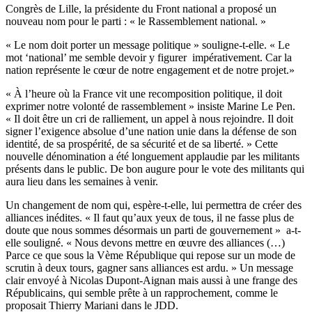
Congrès de Lille, la présidente du Front national a proposé un
nouveau nom pour le parti : « le Rassemblement national. »
« Le nom doit porter un message politique » souligne-t-elle. « Le
mot ‘national’ me semble devoir y figurer impérativement. Car la
nation représente le cœur de notre engagement et de notre projet.»
« À l’heure où la France vit une recomposition politique, il doit
exprimer notre volonté de rassemblement » insiste Marine Le Pen.
« Il doit être un cri de ralliement, un appel à nous rejoindre. Il doit
signer l’exigence absolue d’une nation unie dans la défense de son
identité, de sa prospérité, de sa sécurité et de sa liberté. » Cette
nouvelle dénomination a été longuement applaudie par les militants
présents dans le public. De bon augure pour le vote des militants qui
aura lieu dans les semaines à venir.
Un changement de nom qui, espère-t-elle, lui permettra de créer des
alliances inédites. « Il faut qu’aux yeux de tous, il ne fasse plus de
doute que nous sommes désormais un parti de gouvernement » a-t-
elle souligné. « Nous devons mettre en œuvre des alliances (…)
Parce ce que sous la Vème République qui repose sur un mode de
scrutin à deux tours, gagner sans alliances est ardu. » Un message
clair envoyé à Nicolas Dupont-Aignan mais aussi à une frange des
Républicains, qui semble prête à un rapprochement, comme le
proposait Thierry Mariani dans le JDD.