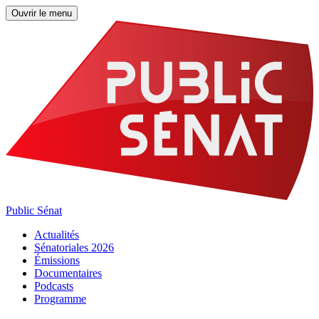
Ouvrir le menu
Public Sénat
Actualités
Sénatoriales 2026
Émissions
Documentaires
Podcasts
Programme