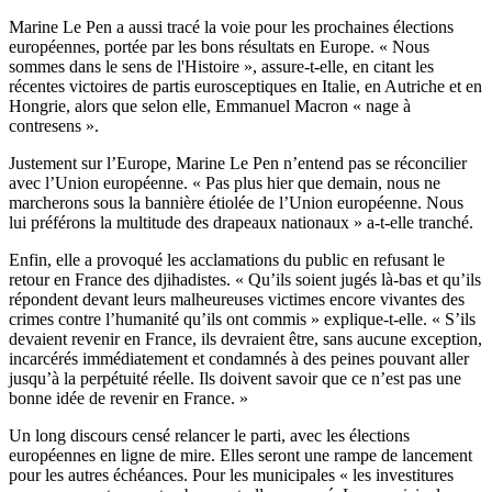
Marine Le Pen a aussi tracé la voie pour les prochaines élections
européennes, portée par les bons résultats en Europe. « Nous
sommes dans le sens de l'Histoire », assure-t-elle, en citant les
récentes victoires de partis eurosceptiques en Italie, en Autriche et en
Hongrie, alors que selon elle, Emmanuel Macron « nage à
contresens ».
Justement sur l’Europe, Marine Le Pen n’entend pas se réconcilier
avec l’Union européenne. « Pas plus hier que demain, nous ne
marcherons sous la bannière étiolée de l’Union européenne. Nous
lui préférons la multitude des drapeaux nationaux » a-t-elle tranché.
Enfin, elle a provoqué les acclamations du public en refusant le
retour en France des djihadistes. « Qu’ils soient jugés là-bas et qu’ils
répondent devant leurs malheureuses victimes encore vivantes des
crimes contre l’humanité qu’ils ont commis » explique-t-elle. « S’ils
devaient revenir en France, ils devraient être, sans aucune exception,
incarcérés immédiatement et condamnés à des peines pouvant aller
jusqu’à la perpétuité réelle. Ils doivent savoir que ce n’est pas une
bonne idée de revenir en France. »
Un long discours censé relancer le parti, avec les élections
européennes en ligne de mire. Elles seront une rampe de lancement
pour les autres échéances. Pour les municipales « les investitures