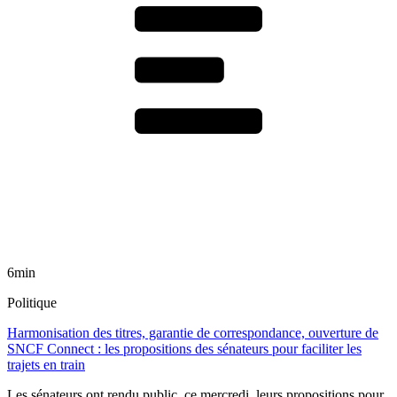
6min
Politique
Harmonisation des titres, garantie de correspondance, ouverture de
SNCF Connect : les propositions des sénateurs pour faciliter les
trajets en train
Les sénateurs ont rendu public, ce mercredi, leurs propositions pour