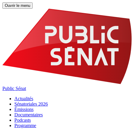
Ouvrir le menu
Public Sénat
Actualités
Sénatoriales 2026
Émissions
Documentaires
Podcasts
Programme