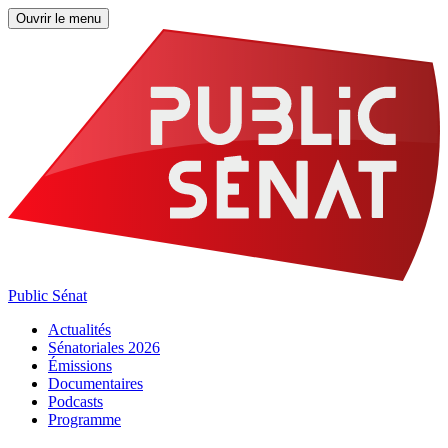
Ouvrir le menu
Public Sénat
Actualités
Sénatoriales 2026
Émissions
Documentaires
Podcasts
Programme