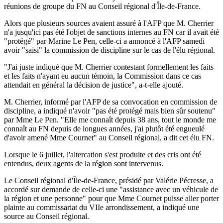
réunions de groupe du FN au Conseil régional d'Île-de-France.
Alors que plusieurs sources avaient assuré à l'AFP que M. Cherrier
n'a jusqu'ici pas été l'objet de sanctions internes au FN car il avait été
"protégé" par Marine Le Pen, celle-ci a annoncé à l'AFP samedi
avoir "saisi" la commission de discipline sur le cas de l'élu régional.
"J'ai juste indiqué que M. Cherrier contestant formellement les faits
et les faits n'ayant eu aucun témoin, la Commission dans ce cas
attendait en général la décision de justice", a-t-elle ajouté.
M. Cherrier, informé par l'AFP de sa convocation en commission de
discipline, a indiqué n'avoir "pas été protégé mais bien sûr soutenu"
par Mme Le Pen. "Elle me connaît depuis 38 ans, tout le monde me
connaît au FN depuis de longues années, j'ai plutôt été engueulé
d'avoir amené Mme Cournet" au Conseil régional, a dit cet élu FN.
Lorsque le 6 juillet, l'altercation s'est produite et des cris ont été
entendus, deux agents de la région sont intervenus.
Le Conseil régional d'Île-de-France, présidé par Valérie Pécresse, a
accordé sur demande de celle-ci une "assistance avec un véhicule de
la région et une personne" pour que Mme Cournet puisse aller porter
plainte au commissariat du VIIe arrondissement, a indiqué une
source au Conseil régional.