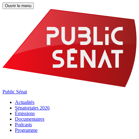
Ouvrir le menu
Public Sénat
Actualités
Sénatoriales 2026
Émissions
Documentaires
Podcasts
Programme