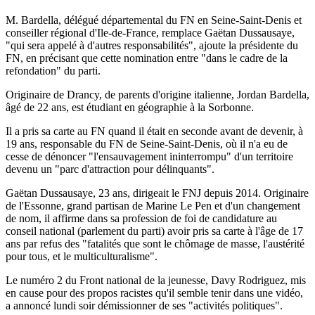
M. Bardella, délégué départemental du FN en Seine-Saint-Denis et
conseiller régional d'Ile-de-France, remplace Gaëtan Dussausaye,
"qui sera appelé à d'autres responsabilités", ajoute la présidente du
FN, en précisant que cette nomination entre "dans le cadre de la
refondation" du parti.
Originaire de Drancy, de parents d'origine italienne, Jordan Bardella,
âgé de 22 ans, est étudiant en géographie à la Sorbonne.
Il a pris sa carte au FN quand il était en seconde avant de devenir, à
19 ans, responsable du FN de Seine-Saint-Denis, où il n'a eu de
cesse de dénoncer "l'ensauvagement ininterrompu" d'un territoire
devenu un "parc d'attraction pour délinquants".
Gaëtan Dussausaye, 23 ans, dirigeait le FNJ depuis 2014. Originaire
de l'Essonne, grand partisan de Marine Le Pen et d'un changement
de nom, il affirme dans sa profession de foi de candidature au
conseil national (parlement du parti) avoir pris sa carte à l'âge de 17
ans par refus des "fatalités que sont le chômage de masse, l'austérité
pour tous, et le multiculturalisme".
Le numéro 2 du Front national de la jeunesse, Davy Rodriguez, mis
en cause pour des propos racistes qu'il semble tenir dans une vidéo,
a annoncé lundi soir démissionner de ses "activités politiques".