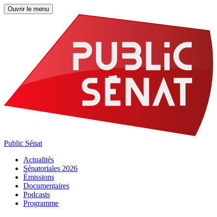
Ouvrir le menu
Public Sénat
Actualités
Sénatoriales 2026
Émissions
Documentaires
Podcasts
Programme