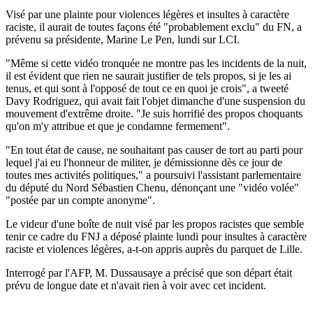
Visé par une plainte pour violences légères et insultes à caractère
raciste, il aurait de toutes façons été "probablement exclu" du FN, a
prévenu sa présidente, Marine Le Pen, lundi sur LCI.
"Même si cette vidéo tronquée ne montre pas les incidents de la nuit,
il est évident que rien ne saurait justifier de tels propos, si je les ai
tenus, et qui sont à l'opposé de tout ce en quoi je crois", a tweeté
Davy Rodriguez, qui avait fait l'objet dimanche d'une suspension du
mouvement d'extrême droite. "Je suis horrifié des propos choquants
qu'on m'y attribue et que je condamne fermement".
"En tout état de cause, ne souhaitant pas causer de tort au parti pour
lequel j'ai eu l'honneur de militer, je démissionne dès ce jour de
toutes mes activités politiques," a poursuivi l'assistant parlementaire
du député du Nord Sébastien Chenu, dénonçant une "vidéo volée"
"postée par un compte anonyme".
Le videur d'une boîte de nuit visé par les propos racistes que semble
tenir ce cadre du FNJ a déposé plainte lundi pour insultes à caractère
raciste et violences légères, a-t-on appris auprès du parquet de Lille.
Interrogé par l'AFP, M. Dussausaye a précisé que son départ était
prévu de longue date et n'avait rien à voir avec cet incident.