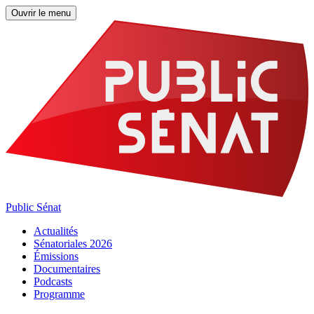
Ouvrir le menu
Public Sénat
Actualités
Sénatoriales 2026
Émissions
Documentaires
Podcasts
Programme