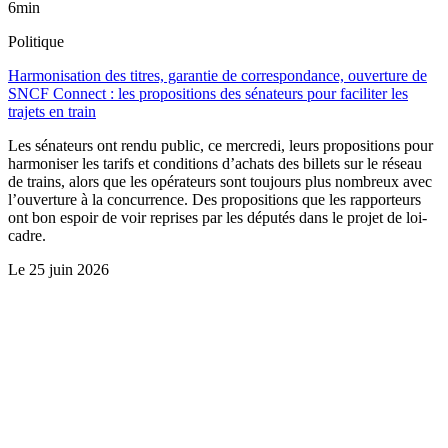
6min
Politique
Harmonisation des titres, garantie de correspondance, ouverture de
SNCF Connect : les propositions des sénateurs pour faciliter les
trajets en train
Les sénateurs ont rendu public, ce mercredi, leurs propositions pour
harmoniser les tarifs et conditions d’achats des billets sur le réseau
de trains, alors que les opérateurs sont toujours plus nombreux avec
l’ouverture à la concurrence. Des propositions que les rapporteurs
ont bon espoir de voir reprises par les députés dans le projet de loi-
cadre.
Le
25 juin 2026